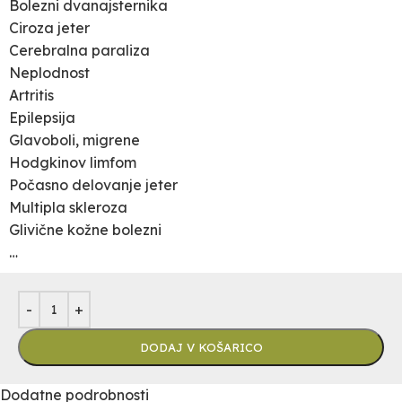
Bolezni dvanajsternika
Ciroza jeter
Cerebralna paraliza
Neplodnost
Artritis
Epilepsija
Glavoboli, migrene
Hodgkinov limfom
Počasno delovanje jeter
Multipla skleroza
Glivične kožne bolezni
…
-
+
DODAJ V KOŠARICO
Dodatne podrobnosti