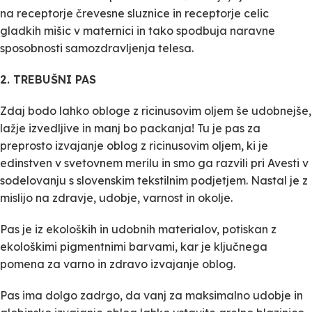
na receptorje črevesne sluznice in receptorje celic
gladkih mišic v maternici in tako spodbuja naravne
sposobnosti samozdravljenja telesa.
2. TREBUŠNI PAS
Zdaj bodo lahko obloge z ricinusovim oljem še udobnejše,
lažje izvedljive in manj bo packanja! Tu je pas za
preprosto izvajanje oblog z ricinusovim oljem, ki je
edinstven v svetovnem merilu in smo ga razvili pri Avesti v
sodelovanju s slovenskim tekstilnim podjetjem. Nastal je z
mislijo na zdravje, udobje, varnost in okolje.
Pas je iz ekoloških in udobnih materialov, potiskan z
ekološkimi pigmentnimi barvami, kar je ključnega
pomena za varno in zdravo izvajanje oblog.
Pas ima dolgo zadrgo, da vanj za maksimalno udobje in