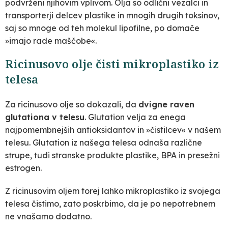
podvrženi njihovim vplivom. Olja so odlični vezalci in
transporterji delcev plastike in mnogih drugih toksinov,
saj so mnoge od teh molekul lipofilne, po domače
»imajo rade maščobe«.
Ricinusovo olje čisti mikroplastiko iz
telesa
Za ricinusovo olje so dokazali, da
dvigne raven
glutationa v telesu
. Glutation velja za enega
najpomembnejših antioksidantov in »čistilcev« v našem
telesu. Glutation iz našega telesa odnaša različne
strupe, tudi stranske produkte plastike, BPA in presežni
estrogen.
Z ricinusovim oljem torej lahko mikroplastiko iz svojega
telesa čistimo, zato poskrbimo, da je po nepotrebnem
ne vnašamo dodatno.