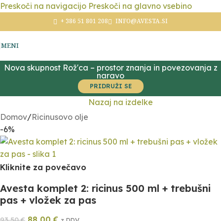
Preskoči na navigacijo
Preskoči na glavno vsebino
+ 386 51 801 208
INFO@AVESTA.SI
MENI
Nova skupnost Rož'ca – prostor znanja in povezovanja z
naravo
PRIDRUŽI SE
Nazaj na izdelke
Domov
/
Ricinusovo olje
-6%
Kliknite za povečavo
Avesta komplet 2: ricinus 500 ml + trebušni
pas + vložek za pas
88,00
€
93,50
€
z DDV