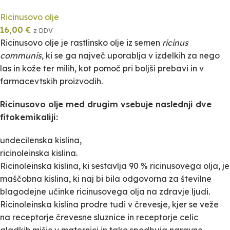
Ricinusovo olje
16,00
€
z DDV
Ricinusovo olje je rastlinsko olje iz semen
ricinus
communis
, ki se ga največ uporablja v izdelkih za nego
las in kože ter milih, kot pomoč pri boljši prebavi in v
farmacevtskih proizvodih.
Ricinusovo olje med drugim vsebuje naslednji dve
fitokemikaliji:
undecilenska kislina,
ricinoleinska kislina.
Ricinoleinska kislina, ki sestavlja 90 % ricinusovega olja, je
maščobna kislina, ki naj bi bila odgovorna za številne
blagodejne učinke ricinusovega olja na zdravje ljudi.
Ricinoleinska kislina prodre tudi v črevesje, kjer se veže
na receptorje črevesne sluznice in receptorje celic