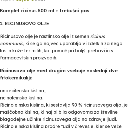
Komplet ricinus 500 ml + trebušni pas
1. RICINUSOVO OLJE
Ricinusovo olje je rastlinsko olje iz semen
ricinus
communis
, ki se ga največ uporablja v izdelkih za nego
las in kože ter milih, kot pomoč pri boljši prebavi in v
farmacevtskih proizvodih.
Ricinusovo olje med drugim vsebuje naslednji dve
fitokemikaliji:
undecilenska kislina,
ricinoleinska kislina.
Ricinoleinska kislina, ki sestavlja 90 % ricinusovega olja, je
maščobna kislina, ki naj bi bila odgovorna za številne
blagodejne učinke ricinusovega olja na zdravje ljudi.
Ricinoleinska kislina prodre tudi v črevesje, kjer se veže