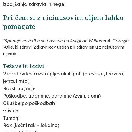
izboljšanja zdravja in nege.
Pri čem si z ricinusovim oljem lahko
pomagate
*Spodnje navedbe so povzete po knjigi dr. Williama A. Gareyja
»Olje, ki zdravi: Zdravnikov uspeh pri zdravljenju z ricinusovim
oljem«
Težave in izzivi
Vzpostavitev razstrupljevalnih poti (črevesje, ledvica,
jetra, limfa)
Razstrupljanje
Poškodbe, udarnine, odrgnine (zvini, zlomi)
Okužbe po poškodbah
Glivice
Tumorji
Rak (kožni rak – lokalno)