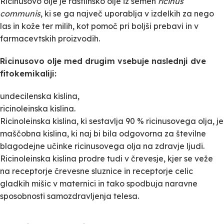
Ricinusovo olje je rastlinsko olje iz semen
ricinus
communis
, ki se ga največ uporablja v izdelkih za nego
las in kože ter milih, kot pomoč pri boljši prebavi in v
farmacevtskih proizvodih.
Ricinusovo olje med drugim vsebuje naslednji dve
fitokemikaliji:
undecilenska kislina,
ricinoleinska kislina.
Ricinoleinska kislina, ki sestavlja 90 % ricinusovega olja, je
maščobna kislina, ki naj bi bila odgovorna za številne
blagodejne učinke ricinusovega olja na zdravje ljudi.
Ricinoleinska kislina prodre tudi v črevesje, kjer se veže
na receptorje črevesne sluznice in receptorje celic
gladkih mišic v maternici in tako spodbuja naravne
sposobnosti samozdravljenja telesa.