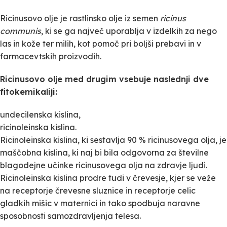
Ricinusovo olje je rastlinsko olje iz semen
ricinus
communis
, ki se ga največ uporablja v izdelkih za nego
las in kože ter milih, kot pomoč pri boljši prebavi in v
farmacevtskih proizvodih.
Ricinusovo olje med drugim vsebuje naslednji dve
fitokemikaliji:
undecilenska kislina,
ricinoleinska kislina.
Ricinoleinska kislina, ki sestavlja 90 % ricinusovega olja, je
maščobna kislina, ki naj bi bila odgovorna za številne
blagodejne učinke ricinusovega olja na zdravje ljudi.
Ricinoleinska kislina prodre tudi v črevesje, kjer se veže
na receptorje črevesne sluznice in receptorje celic
gladkih mišic v maternici in tako spodbuja naravne
sposobnosti samozdravljenja telesa.