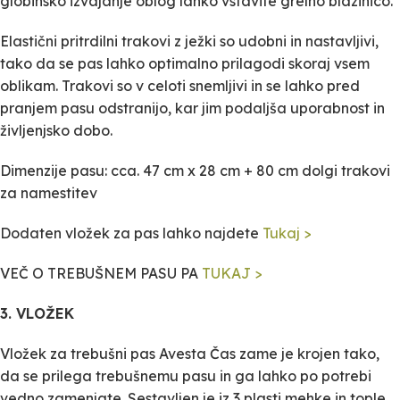
globinsko izvajanje oblog lahko vstavite grelno blazinico.
Elastični pritrdilni trakovi z ježki so udobni in nastavljivi,
tako da se pas lahko optimalno prilagodi skoraj vsem
oblikam. Trakovi so v celoti snemljivi in se lahko pred
pranjem pasu odstranijo, kar jim podaljša uporabnost in
življenjsko dobo.
Dimenzije pasu: cca. 47 cm x 28 cm + 80 cm dolgi trakovi
za namestitev
Dodaten vložek za pas lahko najdete
Tukaj >
VEČ O TREBUŠNEM PASU PA
TUKAJ >
3. VLOŽEK
Vložek za trebušni pas Avesta Čas zame je krojen tako,
da se prilega trebušnemu pasu in ga lahko po potrebi
vedno zamenjate. Sestavljen je iz 3 plasti mehke in tople