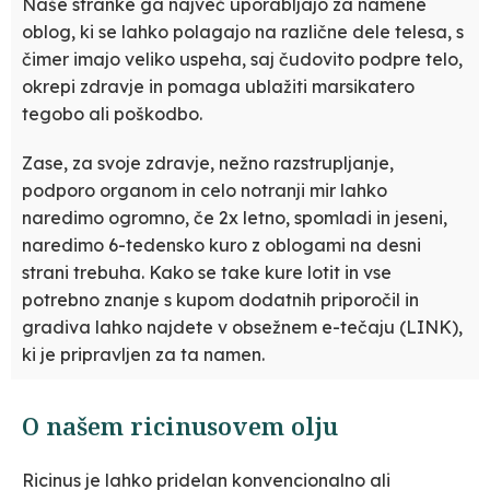
Naše stranke ga največ uporabljajo za namene
oblog, ki se lahko polagajo na različne dele telesa, s
čimer imajo veliko uspeha, saj čudovito podpre telo,
okrepi zdravje in pomaga ublažiti marsikatero
tegobo ali poškodbo.
Zase, za svoje zdravje, nežno razstrupljanje,
podporo organom in celo notranji mir lahko
naredimo ogromno, če 2x letno, spomladi in jeseni,
naredimo 6-tedensko kuro z oblogami na desni
strani trebuha. Kako se take kure lotit in vse
potrebno znanje s kupom dodatnih priporočil in
gradiva lahko najdete v obsežnem e-tečaju (LINK),
ki je pripravljen za ta namen.
O našem ricinusovem olju
Ricinus je lahko pridelan konvencionalno ali