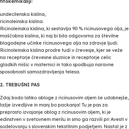
fitokemikaliji:
undecilenska kislina,
ricinoleinska kislina.
Ricinoleinska kislina, ki sestavlja 90 % ricinusovega olja, je
maščobna kislina, ki naj bi bila odgovorna za številne
blagodejne učinke ricinusovega olja na zdravje ljudi.
Ricinoleinska kislina prodre tudi v črevesje, kjer se veže
na receptorje črevesne sluznice in receptorje celic
gladkih mišic v maternici in tako spodbuja naravne
sposobnosti samozdravljenja telesa.
2. TREBUŠNI PAS
Zdaj bodo lahko obloge z ricinusovim oljem še udobnejše,
lažje izvedljive in manj bo packanja! Tu je pas za
preprosto izvajanje oblog z ricinusovim oljem, ki je
edinstven v svetovnem merilu in smo ga razvili pri Avesti v
sodelovanju s slovenskim tekstilnim podjetjem. Nastal je z