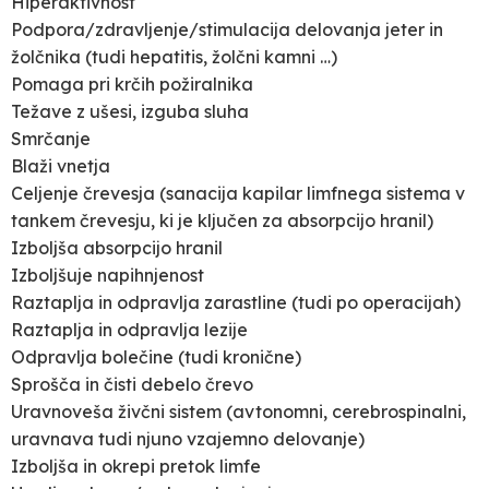
Hiperaktivnost
Podpora/zdravljenje/stimulacija delovanja jeter in
žolčnika (tudi hepatitis, žolčni kamni …)
Pomaga pri krčih požiralnika
Težave z ušesi, izguba sluha
Smrčanje
Blaži vnetja
Celjenje črevesja (sanacija kapilar limfnega sistema v
tankem črevesju, ki je ključen za absorpcijo hranil)
Izboljša absorpcijo hranil
Izboljšuje napihnjenost
Raztaplja in odpravlja zarastline (tudi po operacijah)
Raztaplja in odpravlja lezije
Odpravlja bolečine (tudi kronične)
Sprošča in čisti debelo črevo
Uravnoveša živčni sistem (avtonomni, cerebrospinalni,
uravnava tudi njuno vzajemno delovanje)
Izboljša in okrepi pretok limfe