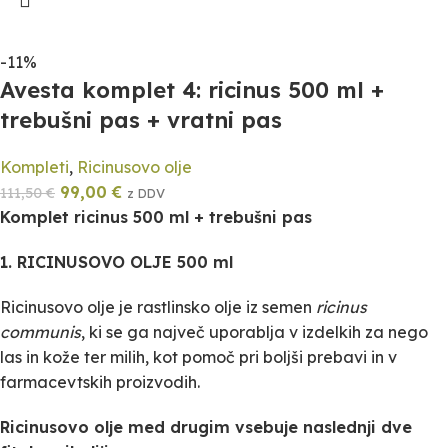
-11%
Avesta komplet 4: ricinus 500 ml +
trebušni pas + vratni pas
Kompleti
,
Ricinusovo olje
99,00
€
111,50
€
z DDV
Komplet ricinus 500 ml + trebušni pas
1. RICINUSOVO OLJE 500 ml
Ricinusovo olje je rastlinsko olje iz semen
ricinus
communis
, ki se ga največ uporablja v izdelkih za nego
las in kože ter milih, kot pomoč pri boljši prebavi in v
farmacevtskih proizvodih.
Ricinusovo olje med drugim vsebuje naslednji dve