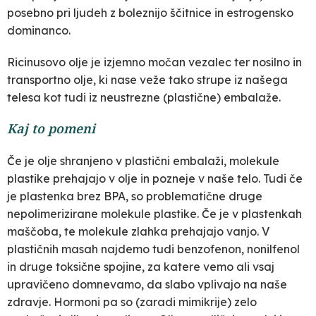
posebno pri ljudeh z boleznijo ščitnice in estrogensko
dominanco.
Ricinusovo olje je izjemno močan vezalec ter nosilno in
transportno olje, ki nase veže tako strupe iz našega
telesa kot tudi iz neustrezne (plastične) embalaže.
Kaj to pomeni
Če je olje shranjeno v plastični embalaži, molekule
plastike prehajajo v olje in pozneje v naše telo. Tudi če
je plastenka brez BPA, so problematične druge
nepolimerizirane molekule plastike. Če je v plastenkah
maščoba, te molekule zlahka prehajajo vanjo. V
plastičnih masah najdemo tudi benzofenon, nonilfenol
in druge toksične spojine, za katere vemo ali vsaj
upravičeno domnevamo, da slabo vplivajo na naše
zdravje. Hormoni pa so (zaradi mimikrije) zelo