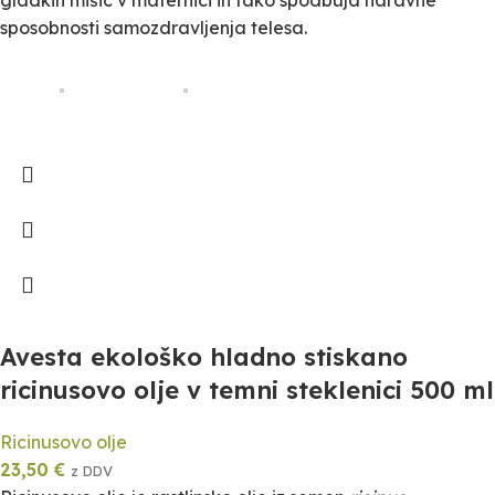
gladkih mišic v maternici in tako spodbuja naravne
sposobnosti samozdravljenja telesa.
Avesta ekološko hladno stiskano
ricinusovo olje v temni steklenici 500 ml
Ricinusovo olje
23,50
€
z DDV