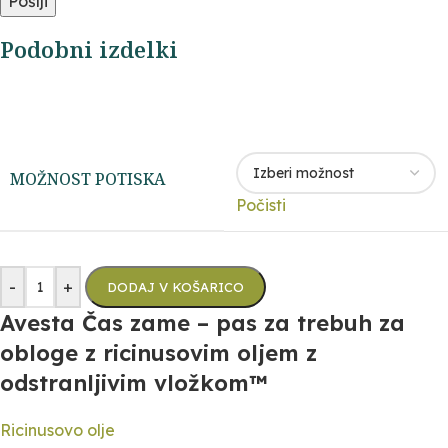
Podobni izdelki
MOŽNOST POTISKA
Počisti
-
+
DODAJ V KOŠARICO
Avesta Čas zame – pas za trebuh za
obloge z ricinusovim oljem z
odstranljivim vložkom™
Ricinusovo olje