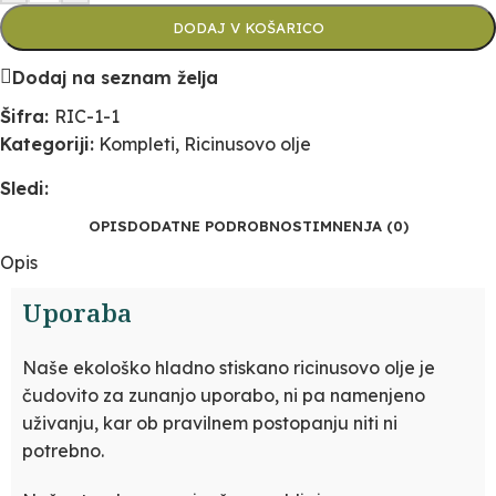
DODAJ V KOŠARICO
Dodaj na seznam želja
Šifra:
RIC-1-1
Kategoriji:
Kompleti
,
Ricinusovo olje
Sledi:
OPIS
DODATNE PODROBNOSTI
MNENJA (0)
Opis
Uporaba
Naše ekološko hladno stiskano ricinusovo olje je
čudovito za zunanjo uporabo, ni pa namenjeno
uživanju, kar ob pravilnem postopanju niti ni
potrebno.