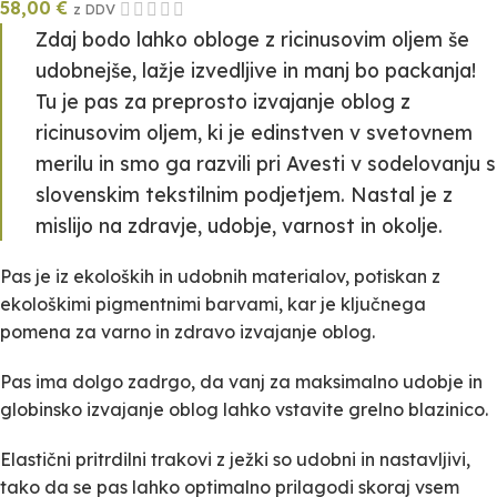
58,00
€
z DDV
Zdaj bodo lahko obloge z ricinusovim oljem še
udobnejše, lažje izvedljive in manj bo packanja!
Tu je pas za preprosto izvajanje oblog z
ricinusovim oljem, ki je edinstven v svetovnem
merilu in smo ga razvili pri Avesti v sodelovanju s
slovenskim tekstilnim podjetjem. Nastal je z
mislijo na zdravje, udobje, varnost in okolje.
Pas je iz ekoloških in udobnih materialov, potiskan z
ekološkimi pigmentnimi barvami, kar je ključnega
pomena za varno in zdravo izvajanje oblog.
Pas ima dolgo zadrgo, da vanj za maksimalno udobje in
globinsko izvajanje oblog lahko vstavite grelno blazinico.
Elastični pritrdilni trakovi z ježki so udobni in nastavljivi,
tako da se pas lahko optimalno prilagodi skoraj vsem