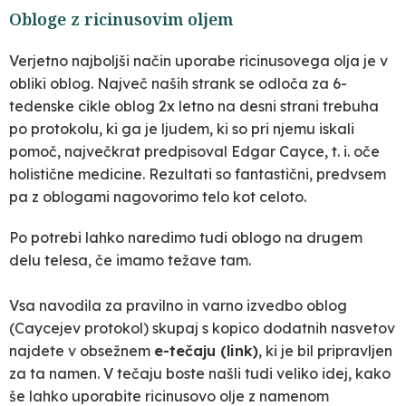
Obloge z ricinusovim oljem
Verjetno najboljši način uporabe ricinusovega olja je v
obliki oblog. Največ naših strank se odloča za 6-
tedenske cikle oblog 2x letno na desni strani trebuha
po protokolu, ki ga je ljudem, ki so pri njemu iskali
pomoč, največkrat predpisoval Edgar Cayce, t. i. oče
holistične medicine. Rezultati so fantastični, predvsem
pa z oblogami nagovorimo telo kot celoto.
Po potrebi lahko naredimo tudi oblogo na drugem
delu telesa, če imamo težave tam.
Vsa navodila za pravilno in varno izvedbo oblog
(Caycejev protokol) skupaj s kopico dodatnih nasvetov
najdete v obsežnem
e-tečaju (link)
, ki je bil pripravljen
za ta namen. V tečaju boste našli tudi veliko idej, kako
še lahko uporabite ricinusovo olje z namenom